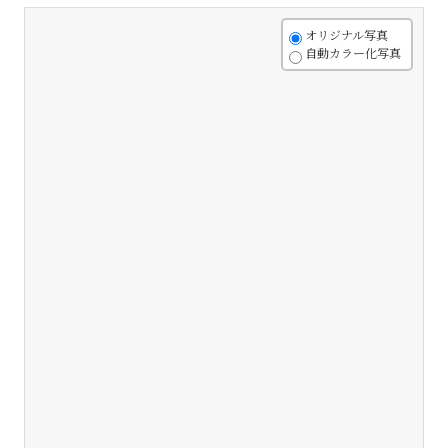
+
オリジナル写真
自動カラー化写真
-