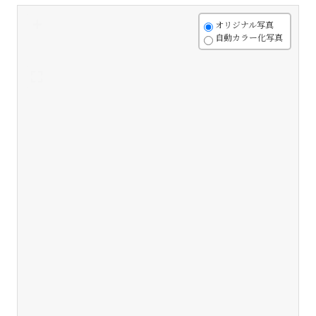
+
オリジナル写真
自動カラー化写真
-