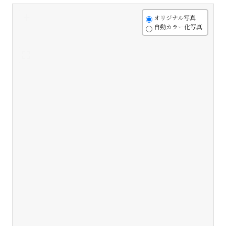
+
オリジナル写真
自動カラー化写真
-