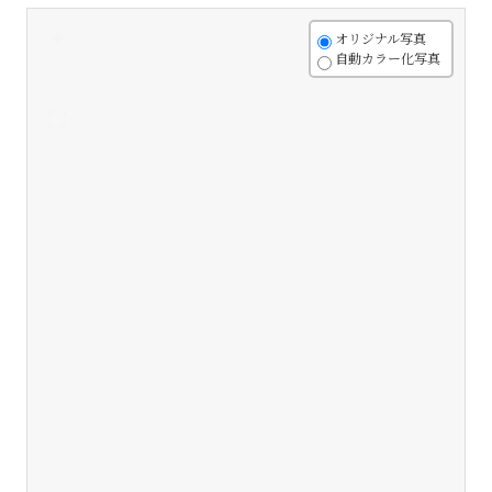
+
オリジナル写真
自動カラー化写真
-