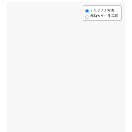
+
オリジナル写真
自動カラー化写真
-