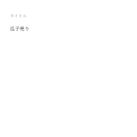
タイトル
瓜子売り
駅
天津
路線
京山線
津浦線
撮影年月
1939年7月