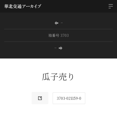
−
箱番号 3703
−
瓜子売り
3703-021159-0