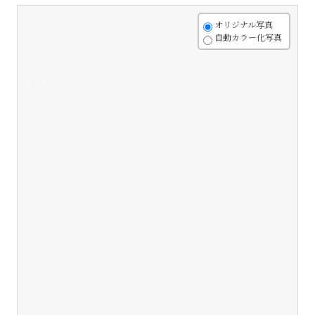
+
オリジナル写真
自動カラー化写真
-