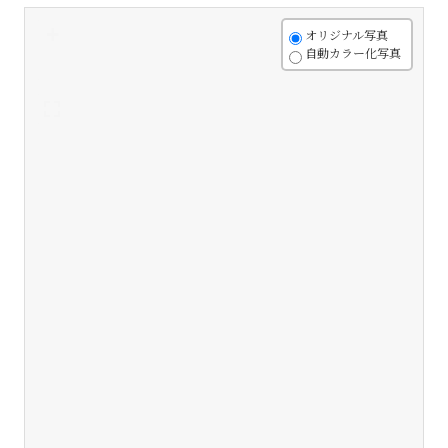
+
オリジナル写真
自動カラー化写真
-