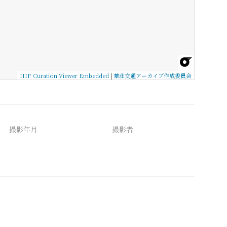
IIIF Curation Viewer Embedded
|
華北交通アーカイブ作成委員会
撮影年月
撮影者
備考