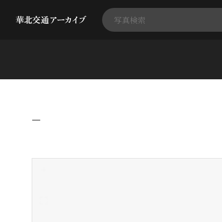
−
+
-