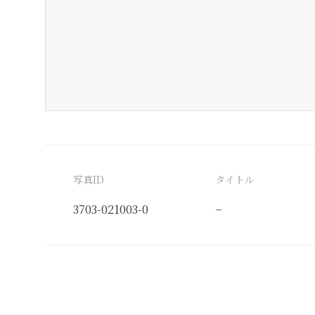
写真ID
タイトル
3703-021003-0
−
分類番号
検閲印