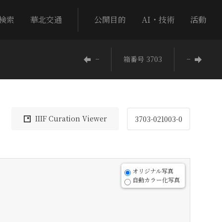
検索
華北交通
公開目的
AI・技術
活動
−
箱番号 3703
−
IIIF Curation Viewer
3703-021003-0
オリジナル写真
自動カラー化写真