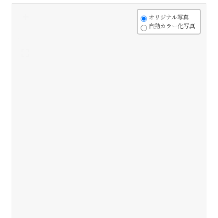
+
オリジナル写真
自動カラー化写真
-