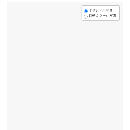
+
オリジナル写真
自動カラー化写真
-