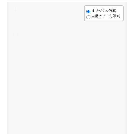
+
オリジナル写真
自動カラー化写真
-