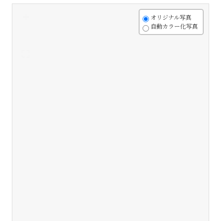
+
オリジナル写真
自動カラー化写真
-