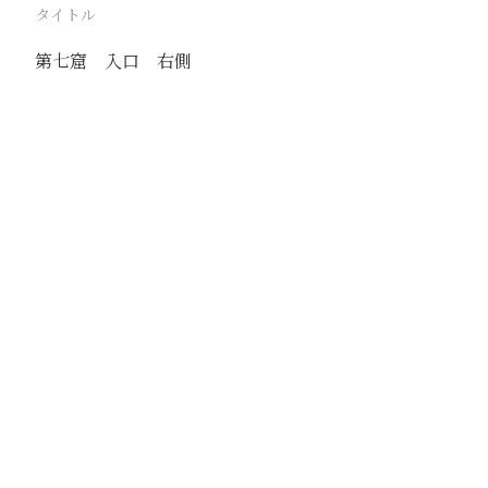
タイトル
第七窟 入口 右側
駅
大同
路線
京包線
同蒲線
撮影年月
撮影者