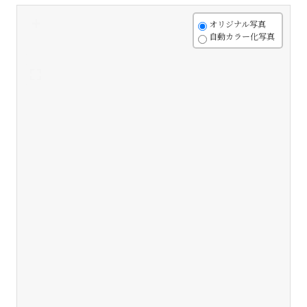
+
オリジナル写真
自動カラー化写真
-