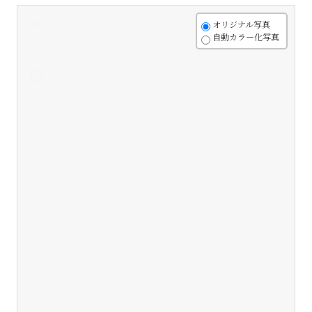
+
オリジナル写真
自動カラー化写真
-