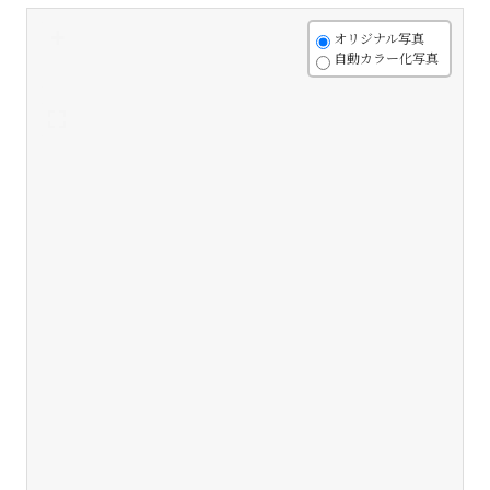
+
オリジナル写真
自動カラー化写真
-