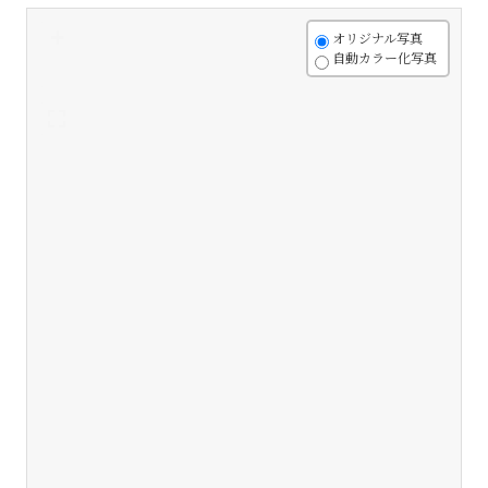
+
オリジナル写真
自動カラー化写真
-