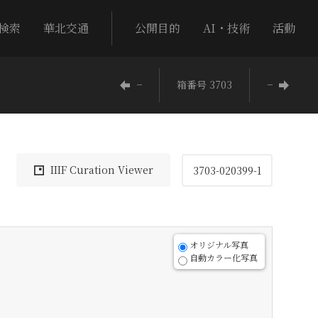
検索
華北交通
公開目的
AI・技術
活動
−
箱番号 3703
−
IIIF Curation Viewer
3703-020399-1
オリジナル写真
自動カラー化写真