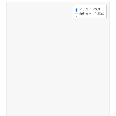
+
オリジナル写真
自動カラー化写真
-