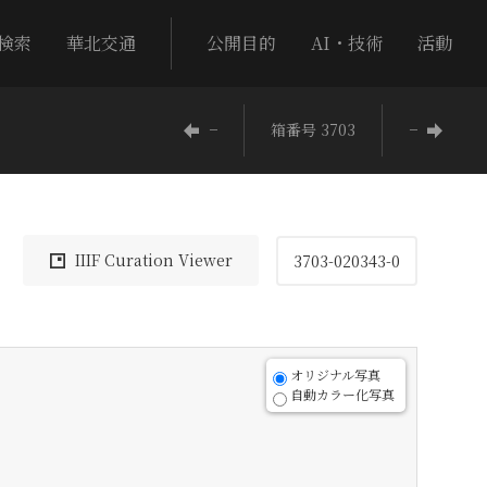
検索
華北交通
公開目的
AI・技術
活動
−
箱番号 3703
−
IIIF Curation Viewer
3703-020343-0
オリジナル写真
自動カラー化写真