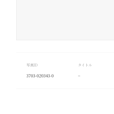
写真ID
タイトル
3703-020343-0
−
分類番号
検閲印