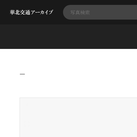
−
+
-