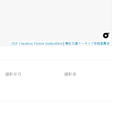
IIIF Curation Viewer Embedded
|
華北交通アーカイブ作成委員会
撮影年月
撮影者
備考