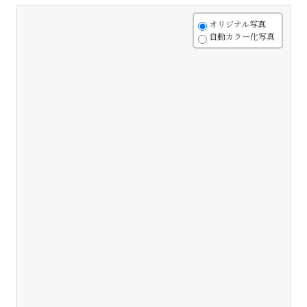
+
オリジナル写真
自動カラー化写真
-