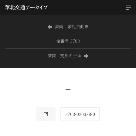
済南 婚礼自動車
箱番号 3703
済南 支那の子達
−
3703-020328-0