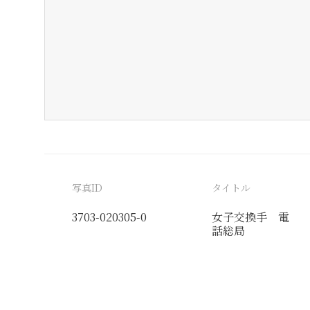
写真ID
タイトル
3703-020305-0
女子交換手 電
話総局
分類番号
検閲印