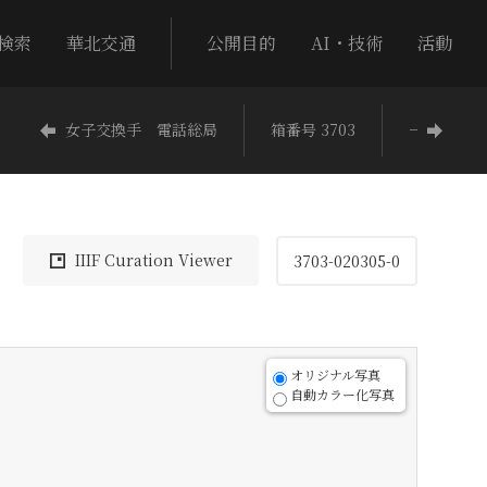
検索
華北交通
公開目的
AI・技術
活動
女子交換手 電話総局
箱番号 3703
−
IIIF Curation Viewer
3703-020305-0
オリジナル写真
自動カラー化写真