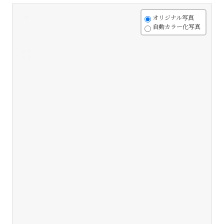
+
オリジナル写真
自動カラー化写真
-