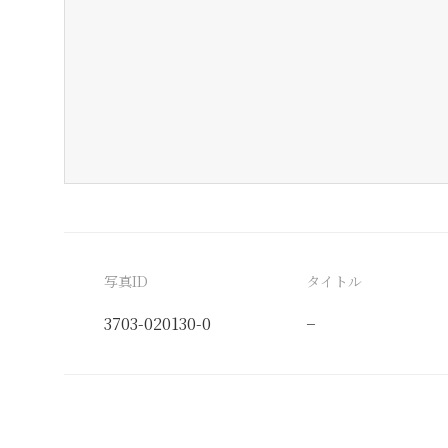
写真ID
タイトル
3703-020130-0
−
分類番号
検閲印