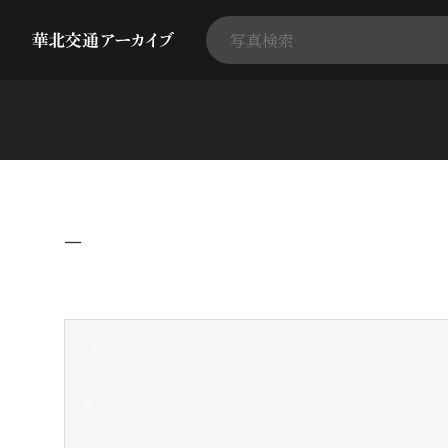
−
+
-