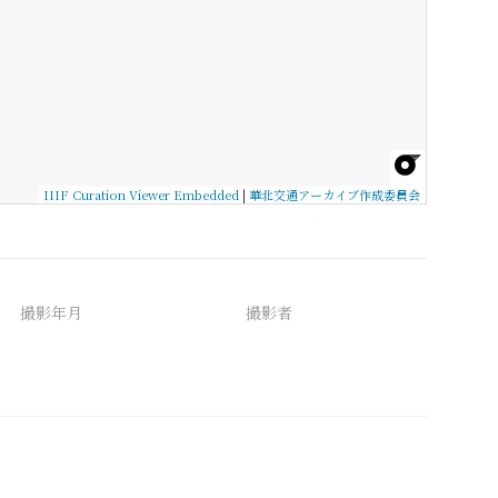
IIIF Curation Viewer Embedded
|
華北交通アーカイブ作成委員会
撮影年月
撮影者
備考