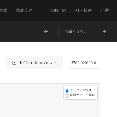
検索
華北交通
公開目的
AI・技術
活動
−
箱番号 3703
−
IIIF Curation Viewer
3703-020130-0
オリジナル写真
自動カラー化写真