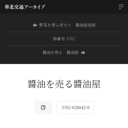
野菜を買ふ老太々 醬油屋店頭
箱番号 3702
醬油を売る 醬油屋
醬油を売る醬油屋
3702-020042-0