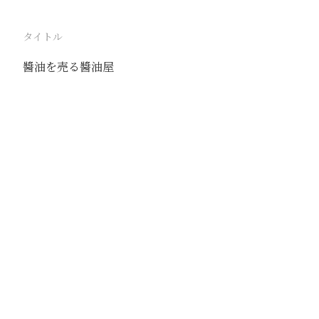
タイトル
醬油を売る醬油屋
駅
北京
路線
京古線
京包線
大台線
通州東站線
撮影年月
1939年6月