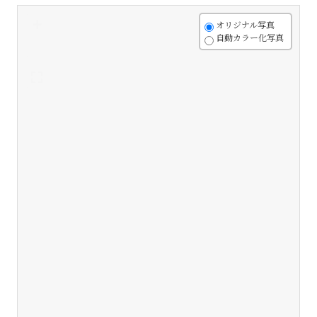
+
オリジナル写真
自動カラー化写真
-