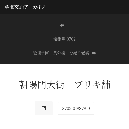
−
箱番号 3702
隆福寺街 長命縷 を売る老婆
朝陽門大街 ブリキ舗
3702-019879-0