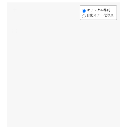
+
オリジナル写真
自動カラー化写真
-