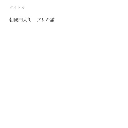
タイトル
朝陽門大街 ブリキ舗
駅
北京
路線
京古線
京包線
大台線
通州東站線
撮影年月
1939年6月19日