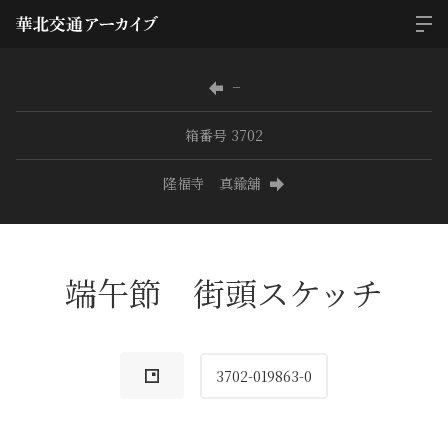
−
箱番号 3702
隆福寺 真鍮舖
端午節 街頭スケッチ
3702-019863-0