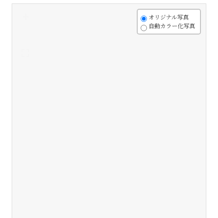
+
オリジナル写真
自動カラー化写真
-