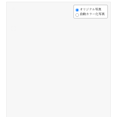
+
オリジナル写真
自動カラー化写真
-