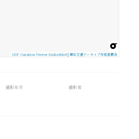
IIIF Curation Viewer Embedded
|
華北交通アーカイブ作成委員会
撮影年月
撮影者
備考