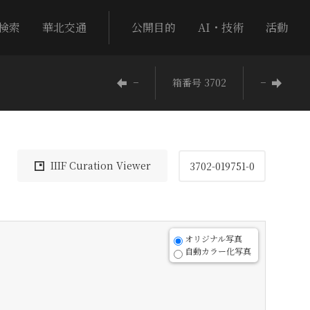
検索
華北交通
公開目的
AI・技術
活動
−
箱番号 3702
−
IIIF Curation Viewer
3702-019751-0
オリジナル写真
自動カラー化写真