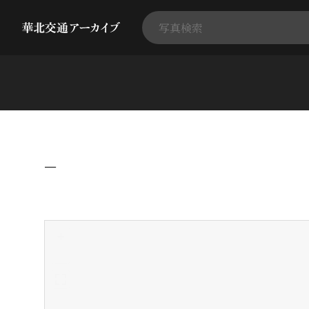
−
+
-