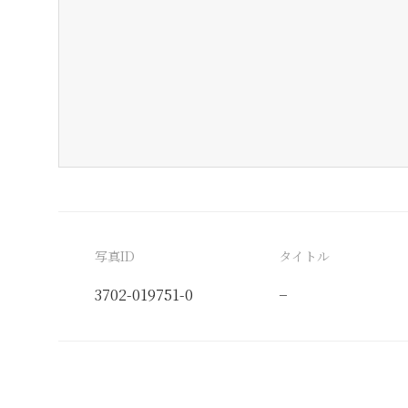
写真ID
タイトル
3702-019751-0
−
分類番号
検閲印