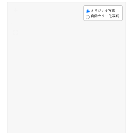
+
オリジナル写真
自動カラー化写真
-