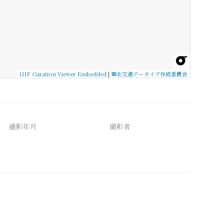
IIIF Curation Viewer Embedded
|
華北交通アーカイブ作成委員会
撮影年月
撮影者
備考