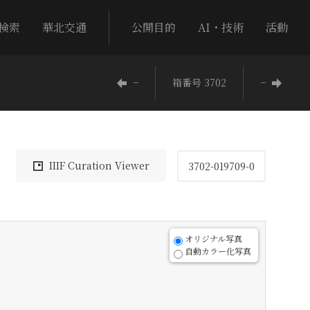
検索
華北交通
公開目的
AI・技術
活動
−
箱番号 3702
−
IIIF Curation Viewer
3702-019709-0
オリジナル写真
自動カラー化写真