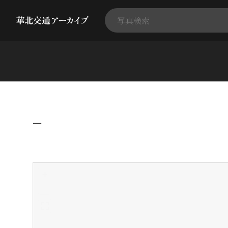
−
+
-