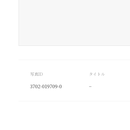
写真ID
タイトル
3702-019709-0
−
分類番号
検閲印