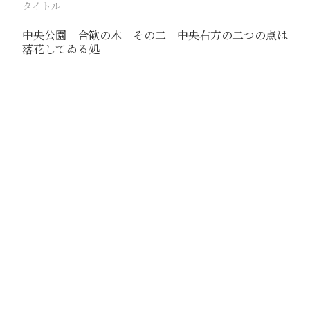
タイトル
中央公園 合歓の木 その二 中央右方の二つの点は
落花してゐる処
駅
北京
路線
京古線
京包線
大台線
通州東站線
撮影年月
1939年6月15日