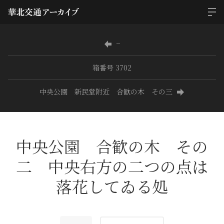
−
箱番号 3702
中央公園 新民堂附近 合歓の木 その三
中央公園 合歓の木 その
二 中央右方の二つの点は
落花してゐる処