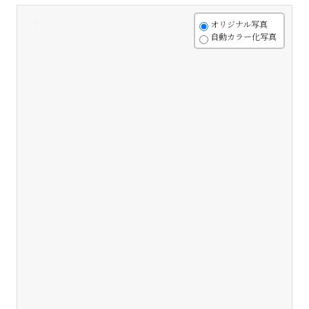
+
オリジナル写真
自動カラー化写真
-