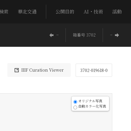
検索
華北交通
公開目的
AI・技術
活動
−
箱番号 3702
−
IIIF Curation Viewer
3702-019618-0
オリジナル写真
自動カラー化写真