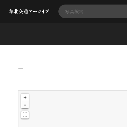
−
+
-