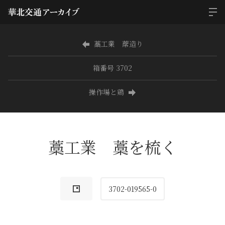
藁工業 蓆造り
箱番号 3702
操作場と鶏
藁工業 藁を梳く
3702-019565-0