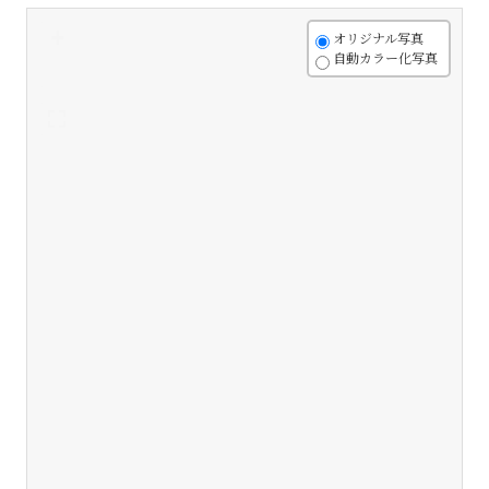
+
オリジナル写真
自動カラー化写真
-