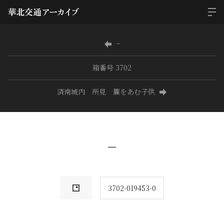
−
箱番号 3702
済南城内 所見 簾をあむ子供
−
3702-019453-0