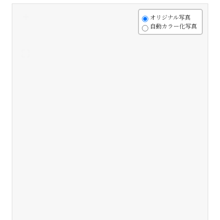
+
オリジナル写真
自動カラー化写真
-