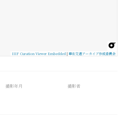
IIIF Curation Viewer Embedded
|
華北交通アーカイブ作成委員会
撮影年月
撮影者
備考