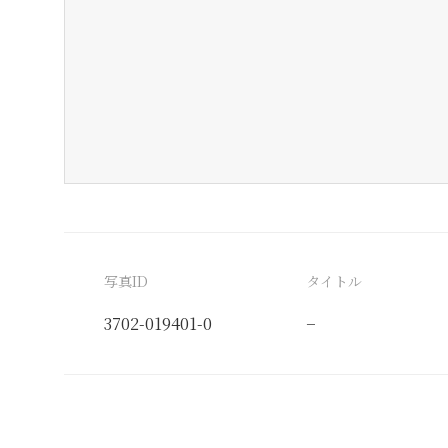
写真ID
タイトル
3702-019401-0
−
分類番号
検閲印