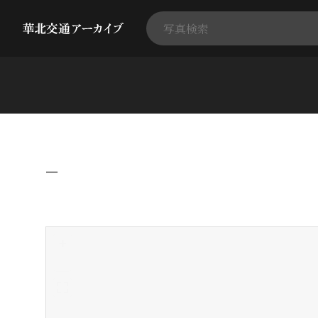
−
+
-