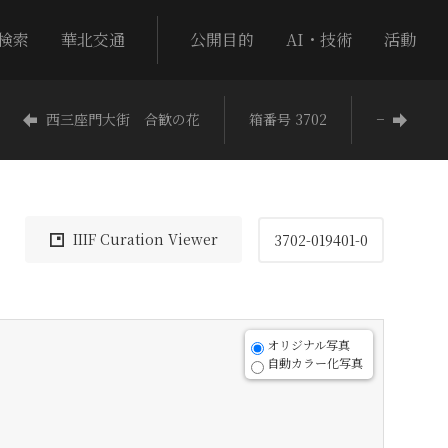
検索
華北交通
公開目的
AI・技術
活動
西三座門大街 合歓の花
箱番号 3702
−
IIIF Curation Viewer
3702-019401-0
オリジナル写真
自動カラー化写真