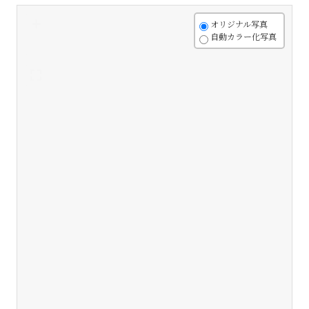
+
オリジナル写真
自動カラー化写真
-