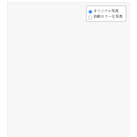
+
オリジナル写真
自動カラー化写真
-