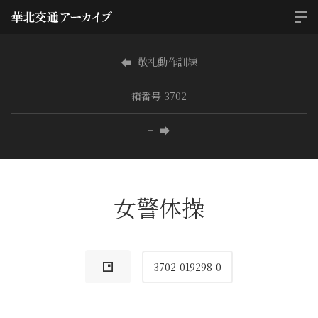
敬礼動作訓練
箱番号 3702
−
女警体操
3702-019298-0