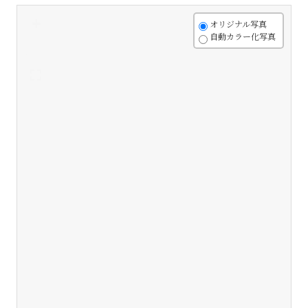
+
オリジナル写真
自動カラー化写真
-