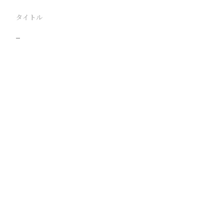
タイトル
−
駅
路線
撮影年月
撮影者