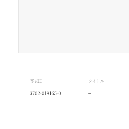
写真ID
タイトル
3702-019165-0
−
分類番号
検閲印