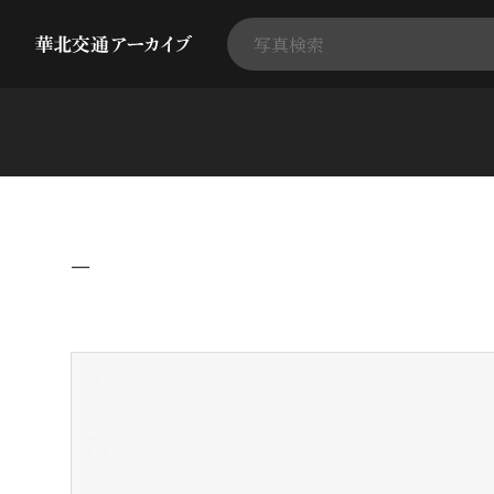
−
+
-