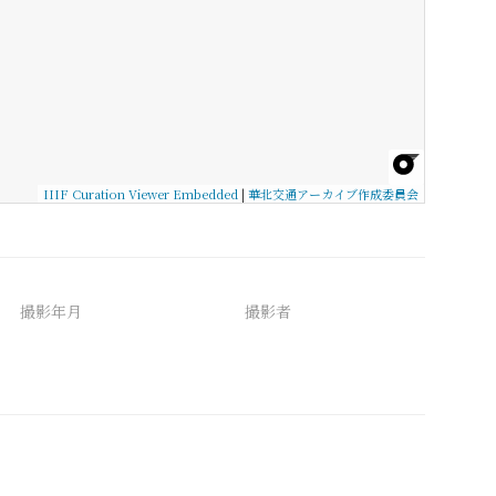
IIIF Curation Viewer Embedded
|
華北交通アーカイブ作成委員会
撮影年月
撮影者
備考