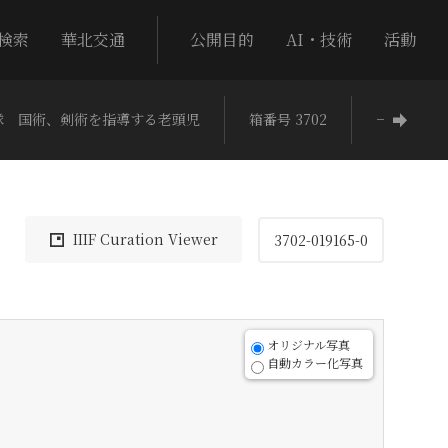
検索
華北交通
公開目的
AI・技術
活動
隊 国術、剣術を指導する老頭児
箱番号 3702
−
IIIF Curation Viewer
3702-019165-0
オリジナル写真
自動カラー化写真