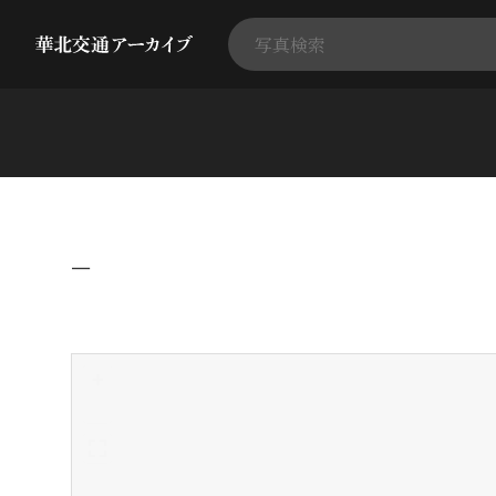
−
+
-