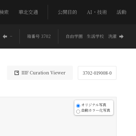
検索
華北交通
公開目的
AI・技術
活動
−
箱番号 3702
自由学園 生活学校 洗濯
IIIF Curation Viewer
3702-019008-0
オリジナル写真
自動カラー化写真