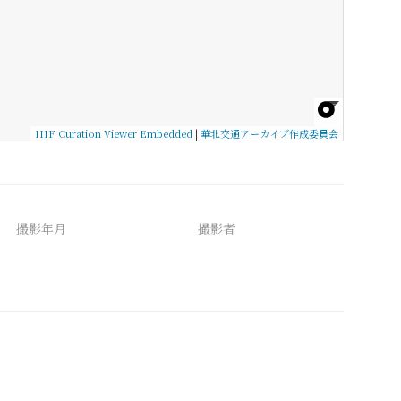
IIIF Curation Viewer Embedded
|
華北交通アーカイブ作成委員会
撮影年月
撮影者
備考