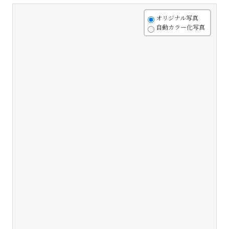
+
オリジナル写真
自動カラー化写真
-