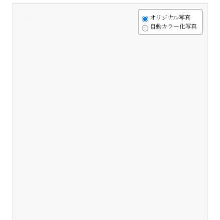
+
オリジナル写真
自動カラー化写真
-