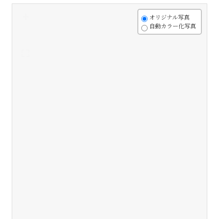
+
オリジナル写真
自動カラー化写真
-