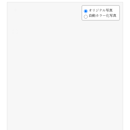
+
オリジナル写真
自動カラー化写真
-