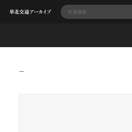
−
+
-