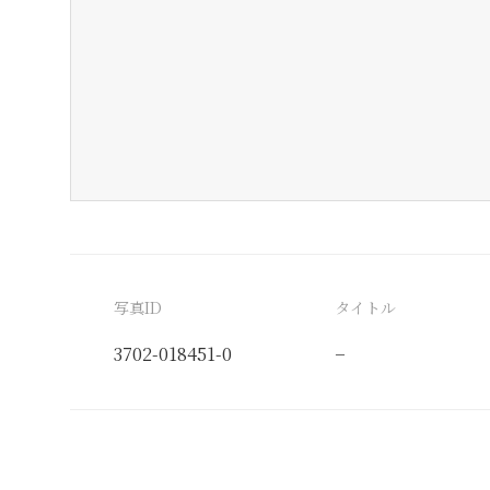
写真ID
タイトル
3702-018451-0
−
分類番号
検閲印