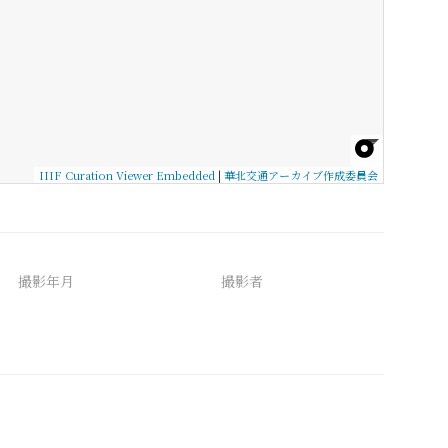
IIIF Curation Viewer Embedded
|
華北交通アーカイブ作成委員会
撮影年月
撮影者
備考