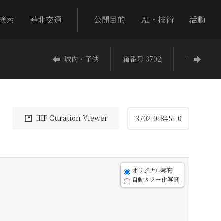
検索
華北交通
公開目的
AI・技術
活動
城内・子供
箱番号 3702
−
IIIF Curation Viewer
3702-018451-0
オリジナル写真
自動カラー化写真