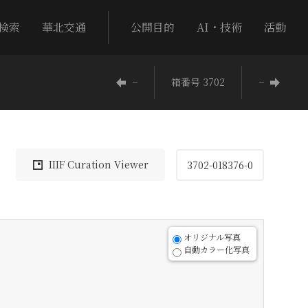
検索
華北交通
公開目的
AI・技術
活動
−
箱番号 3702
−
IIIF Curation Viewer
3702-018376-0
オリジナル写真
自動カラー化写真