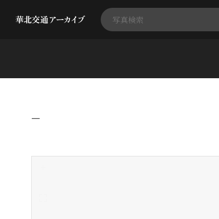
−
+
-