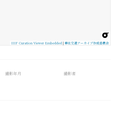
IIIF Curation Viewer Embedded
|
華北交通アーカイブ作成委員会
撮影年月
撮影者
備考