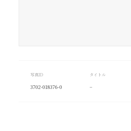
写真ID
タイトル
3702-018376-0
−
分類番号
検閲印