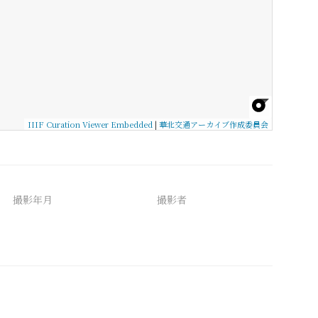
IIIF Curation Viewer Embedded
|
華北交通アーカイブ作成委員会
撮影年月
撮影者
備考