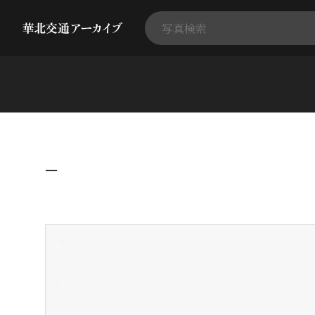
−
+
-