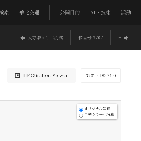
検索
華北交通
公開目的
AI・技術
活動
大寺塔ヨリ二虎橋
箱番号 3702
−
IIIF Curation Viewer
3702-018374-0
オリジナル写真
自動カラー化写真