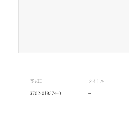
写真ID
タイトル
3702-018374-0
−
分類番号
検閲印