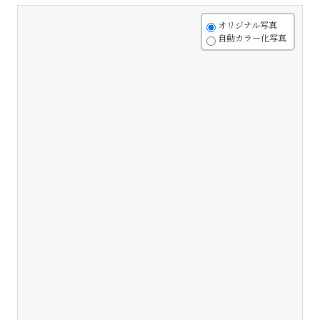
+
オリジナル写真
自動カラー化写真
-