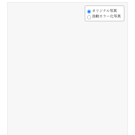
+
オリジナル写真
自動カラー化写真
-